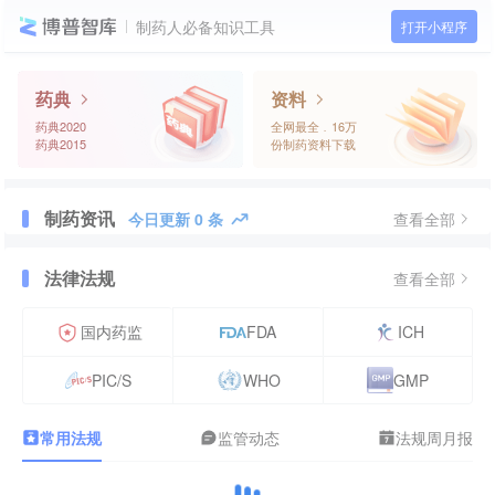
制药人必备知识工具
打开小程序
药典
资料
药典2020

全网最全﹒16万

药典2015
份制药资料下载
制药资讯
今日更新 0 条
查看全部
法律法规
查看全部
国内药监
FDA
ICH
PIC/S
WHO
GMP
常用法规
监管动态
法规周月报